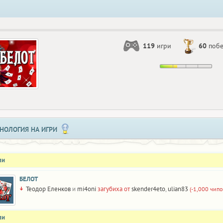
119
игри
60
поб
НОЛОГИЯ НА ИГРИ
ли
БЕЛОТ
Теодор Еленков
и
mi4oni
загубиха от
skender4eto
,
ulian83
(-1,000 чипо
ли