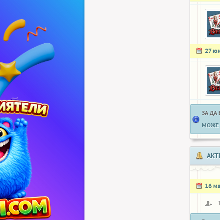
27 ю
ЗА ДА
МОЖЕ 
АКТ
16 м