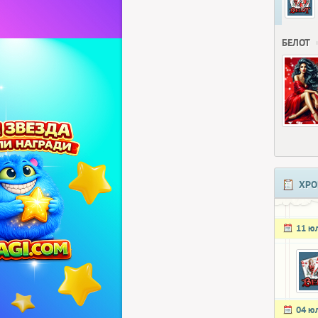
БЕЛОТ
ХРО
11 ю
04 ю