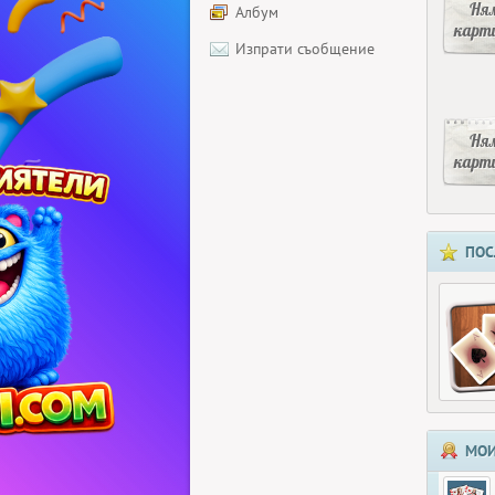
Ня
Албум
карт
Изпрати съобщение
Ня
карт
ПОС
МОИ