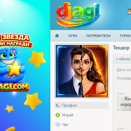
ИГРИ
ПОТРЕБИТЕЛИ
ТУРНИ
НАЧАЛО
djagi.com
Теодор
• обича
Дата на
Последн
Ня
пода
Профил
Играй
Чат