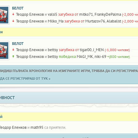
БЕЛОТ
Теодор Еленков
и
valsi5
загубиха от
mitko71
,
FrankyDePalma
(-2,000 ч
Теодор Еленков
и
Milko_Ma
загубиха от
Murtazov76
,
Alabalist
(-2,000 ч
ни
БЕЛОТ
Теодор Еленков
и
bettsy
загубиха от
tigar00
,
J_MEN
(-1,000 чипове)
Теодор Еленков
и
bettsy
победиха
MAGI_MK
,
niki-69
+(800 чипове)
 ВИДИШ ПЪЛНАТА ХРОНОЛОГИЯ НА ИЗИГРАНИТЕ ИГРИ, ТРЯБВА ДА СИ РЕГИСТРИРАН
ДА СЕ РЕГИСТРИРАШ ОТ ТУК »
ИВНОСТ
ай
Теодор Еленков
и
math95
са приятели.