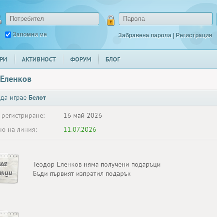
Запомни ме
Забравена парола
|
Регистрация
РИ
АКТИВНОСТ
ФОРУМ
БЛОГ
 Еленков
 да играе
Белот
 регистриране:
16 май 2026
о на линия:
11.07.2026
ма
Теодор Еленков няма получени подаръци
ръци
Бъди първият изпратил подарък