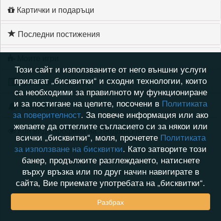
Картички и подаръци
Последни постижения
Моите игри
Този сайт и използваните от него външни услуги
прилагат „бисквитки“ и сходни технологии, които
Хронология на игри
са необходими за правилното му функциониране
и за постигане на целите, посочени в
Политиката
Активност
за поверителност
. За повече информация или ако
желаете да оттеглите съгласието си за някои или
Кой видя профила на Теодора.Пе
всички „бисквитки“, моля, прочетете
Политиката
за използване на бисквитки
. Като затворите този
банер, продължите разглеждането, натиснете
върху връзка или по друг начин навигирате в
сайта, Вие приемате употребата на „бисквитки“.
Разбрах