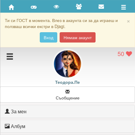
Приятели
Хронология на игри
×
Ти си ГОСТ в момента. Влез в акаунта си за да играеш и
ползваш всички екстри в Djagi.
Активност
Вход
Нямам акаунт
Постижения
50
Подаръците на Теодора.Пе
Картичките на Теодора.Пе
Блокирай Теодора.Пе
Теодора.Пе
Съобщение
За мен
Албум