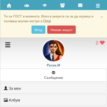
Приятели
Хронология на игри
×
Ти си ГОСТ в момента. Влез в акаунта си за да играеш и
ползваш всички екстри в Djagi.
Активност
Вход
Нямам акаунт
Постижения
2
Подаръците на Руска.М
Картичките на Руска.М
Блокирай Руска.М
Руска.М
Съобщение
За мен
Албум