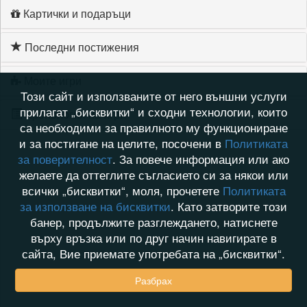
Картички и подаръци
Последни постижения
Моите игри
Този сайт и използваните от него външни услуги
прилагат „бисквитки“ и сходни технологии, които
Хронология на игри
са необходими за правилното му функциониране
и за постигане на целите, посочени в
Политиката
за поверителност
. За повече информация или ако
желаете да оттеглите съгласието си за някои или
всички „бисквитки“, моля, прочетете
Политиката
за използване на бисквитки
. Като затворите този
банер, продължите разглеждането, натиснете
върху връзка или по друг начин навигирате в
сайта, Вие приемате употребата на „бисквитки“.
Разбрах