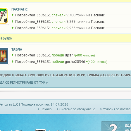
ПАСИАНС
Потребител_5396131
спечели
9,700 точки на
Пасианс
Потребител_5396131
спечели
9,869 точки на
Пасианс
Потребител_5396131
спечели
9,933 точки на
Пасианс
евруари
ТАБЛА
Потребител_5396131
победи
djcar
+(400 чипове)
Потребител_5396131
победи
gocho20346
+(400 чипове)
 ВИДИШ ПЪЛНАТА ХРОНОЛОГИЯ НА ИЗИГРАНИТЕ ИГРИ, ТРЯБВА ДА СИ РЕГИСТРИРАН
ДА СЕ РЕГИСТРИРАШ ОТ ТУК »
Ventures LLC | Последна промяна: 14.07.2026
Начало
Системa за обслужване
Условия за ползва
ЗД
АК