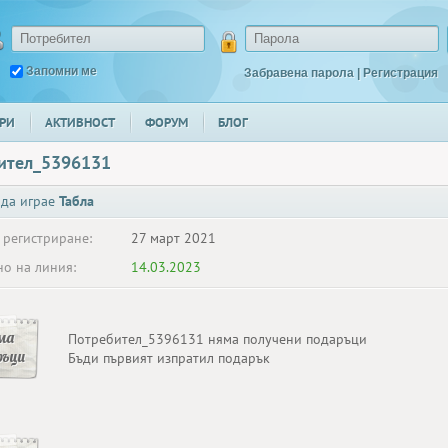
Запомни ме
Забравена парола
|
Регистрация
РИ
АКТИВНОСТ
ФОРУМ
БЛОГ
ител_5396131
 да играе
Табла
 регистриране:
27 март 2021
о на линия:
14.03.2023
ма
Потребител_5396131 няма получени подаръци
ръци
Бъди първият изпратил подарък