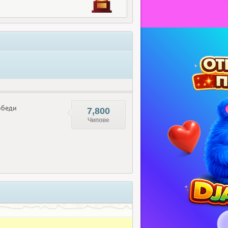
беди
7,800
Чипове