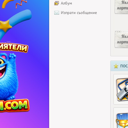
Ня
Албум
карт
Изпрати съобщение
Ня
карт
ПОС