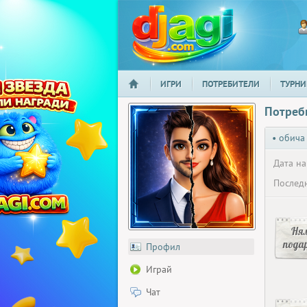
ИГРИ
ПОТРЕБИТЕЛИ
ТУРНИ
НАЧАЛО
djagi.com
Потреб
• обича
Дата на
Последн
Ня
пода
Профил
Играй
Чат