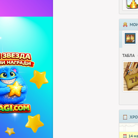
МОИ
ТАБЛА
ХРО
14 м