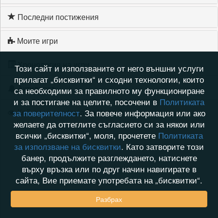
Последни постижения
Моите игри
Хронология на игри
Този сайт и използваните от него външни услуги
прилагат „бисквитки“ и сходни технологии, които
Активност
са необходими за правилното му функциониране
и за постигане на целите, посочени в
Политиката
Кой видя профила на Надя.А
за поверителност
. За повече информация или ако
желаете да оттеглите съгласието си за някои или
всички „бисквитки“, моля, прочетете
Политиката
за използване на бисквитки
. Като затворите този
банер, продължите разглеждането, натиснете
върху връзка или по друг начин навигирате в
сайта, Вие приемате употребата на „бисквитки“.
Разбрах