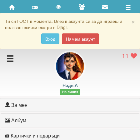
Приятели
Хронология на игри
×
Ти си ГОСТ в момента. Влез в акаунта си за да играеш и
ползваш всички екстри в Djagi.
Активност
Вход
Нямам акаунт
Постижения
11
Подаръците на Надя.А
Картичките на Надя.А
Блокирай Надя.А
Надя.А
На линия
За мен
Албум
Картички и подаръци