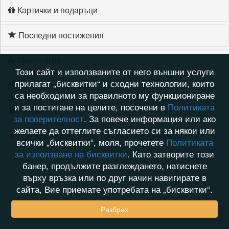
Картички и подаръци
Последни постижения
Моите игри
Този сайт и използваните от него външни услуги
прилагат „бисквитки“ и сходни технологии, които
Хронология на игри
са необходими за правилното му функциониране
и за постигане на целите, посочени в
Политиката
Активност
за поверителност
. За повече информация или ако
желаете да оттеглите съгласието си за някои или
Кой видя профила на Златка Стоянчева
всички „бисквитки“, моля, прочетете
Политиката
за използване на бисквитки
. Като затворите този
банер, продължите разглеждането, натиснете
върху връзка или по друг начин навигирате в
сайта, Вие приемате употребата на „бисквитки“.
Разбрах