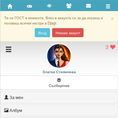
Приятели
Хронология на игри
×
Ти си ГОСТ в момента. Влез в акаунта си за да играеш и
ползваш всички екстри в Djagi.
Активност
Вход
Нямам акаунт
Постижения
3
Подаръците на Златка Стоянчева
Картичките на Златка Стоянчева
Блокирай Златка Стоянчева
Златка Стоянчева
Съобщение
За мен
Албум