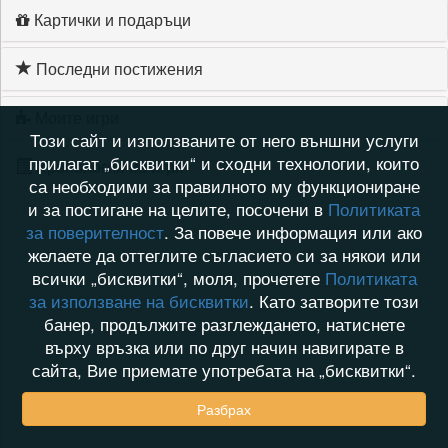
Картички и подаръци
Последни постижения
Моите игри
Този сайт и използваните от него външни услуги
прилагат „бисквитки“ и сходни технологии, които
Хронология на игри
са необходими за правилното му функциониране
и за постигане на целите, посочени в
Политиката
за поверителност
. За повече информация или ако
желаете да оттеглите съгласието си за някои или
всички „бисквитки“, моля, прочетете
Политиката
за използване на бисквитки
. Като затворите този
банер, продължите разглеждането, натиснете
върху връзка или по друг начин навигирате в
сайта, Вие приемате употребата на „бисквитки“.
Разбрах