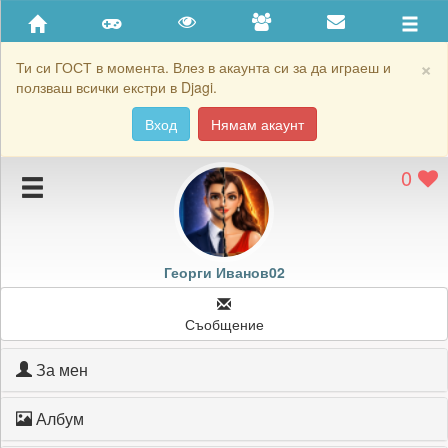
Приятели
Хронология на игри
×
Ти си ГОСТ в момента. Влез в акаунта си за да играеш и
ползваш всички екстри в Djagi.
Активност
Вход
Нямам акаунт
Постижения
0
Подаръците на Георги Иванов02
Картичките на Георги Иванов02
Блокирай Георги Иванов02
Георги Иванов02
Съобщение
За мен
Албум