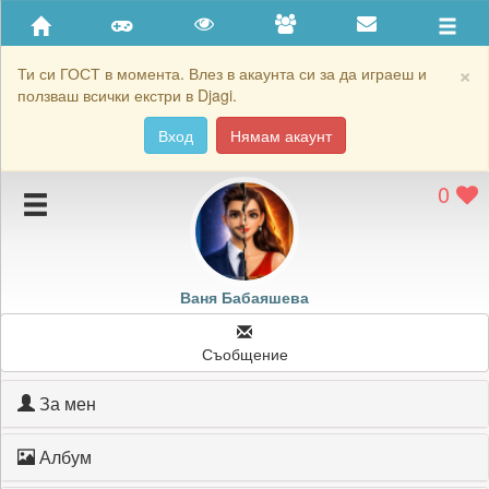
Приятели
Хронология на игри
×
Ти си ГОСТ в момента. Влез в акаунта си за да играеш и
ползваш всички екстри в Djagi.
Активност
Вход
Нямам акаунт
Постижения
0
Подаръците на Ваня Бабаяшева
Картичките на Ваня Бабаяшева
Блокирай Ваня Бабаяшева
Ваня Бабаяшева
Съобщение
За мен
Албум