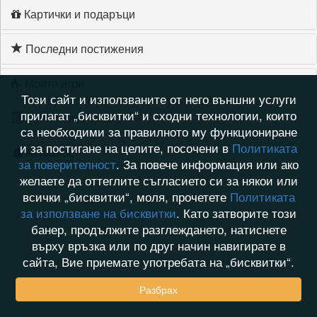
Картички и подаръци
Последни постижения
Моите игри
Този сайт и използваните от него външни услуги
прилагат „бисквитки“ и сходни технологии, които
Хронология на игри
са необходими за правилното му функциониране
и за постигане на целите, посочени в
Политиката
Активност
за поверителност
. За повече информация или ако
желаете да оттеглите съгласието си за някои или
всички „бисквитки“, моля, прочетете
Политиката
за използване на бисквитки
. Като затворите този
банер, продължите разглеждането, натиснете
върху връзка или по друг начин навигирате в
сайта, Вие приемате употребата на „бисквитки“.
Разбрах