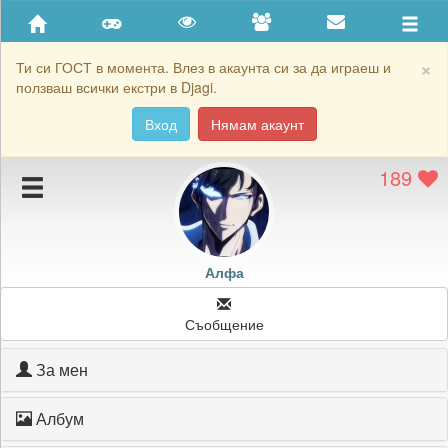
Приятели
Хронология на игри
×
Ти си ГОСТ в момента. Влез в акаунта си за да играеш и
ползваш всички екстри в Djagi.
Активност
Вход
Нямам акаунт
Постижения
189
Подаръците на Алфа
Картичките на Алфа
Блокирай Алфа
Алфа
Съобщение
За мен
Албум