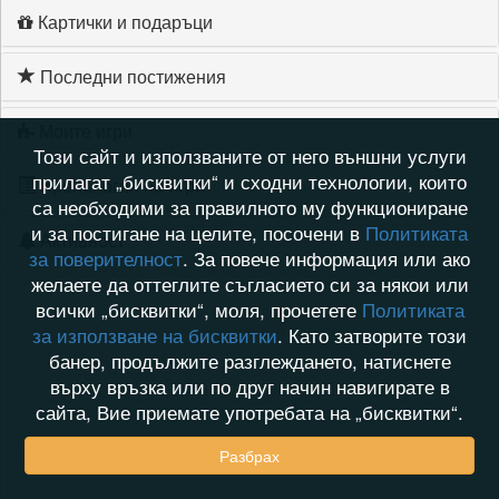
Картички и подаръци
Последни постижения
Моите игри
Този сайт и използваните от него външни услуги
прилагат „бисквитки“ и сходни технологии, които
Хронология на игри
са необходими за правилното му функциониране
и за постигане на целите, посочени в
Политиката
Активност
за поверителност
. За повече информация или ако
желаете да оттеглите съгласието си за някои или
всички „бисквитки“, моля, прочетете
Политиката
за използване на бисквитки
. Като затворите този
банер, продължите разглеждането, натиснете
върху връзка или по друг начин навигирате в
сайта, Вие приемате употребата на „бисквитки“.
Разбрах