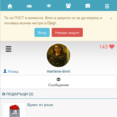
Приятели
Хронология на игри
×
Ти си ГОСТ в момента. Влез в акаунта си за да играеш и
ползваш всички екстри в Djagi.
Активност
Вход
Нямам акаунт
Постижения
143
Подаръците на mariana-doni
Картичките на mariana-doni
Блокирай mariana-doni
Назад
mariana-doni
Съобщение
ПОДАРЪЦИ (2)
Букет от рози