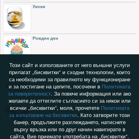
Уиски
Рожден ден
Този сайт и използваните от него външни услуги
кафе Сметаново сърце
прилагат „бисквитки“ и сходни технологии, които
са необходими за правилното му функциониране
и за постигане на целите, посочени в
Политиката
за поверителност
. За повече информация или ако
желаете да оттеглите съгласието си за някои или
Завинаги заедно
всички „бисквитки“, моля, прочетете
Политиката
за използване на бисквитки
. Като затворите този
банер, продължите разглеждането, натиснете
върху връзка или по друг начин навигирате в
Рождена торта
сайта, Вие приемате употребата на „бисквитки“.