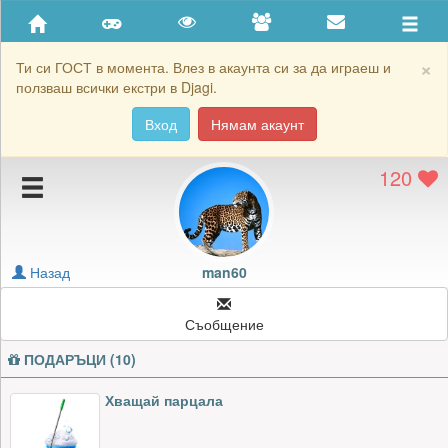
Приятели
Хронология на игри
×
Ти си ГОСТ в момента. Влез в акаунта си за да играеш и
ползваш всички екстри в Djagi.
Активност
Вход
Нямам акаунт
Постижения
120
Подаръците на man60
Картичките на man60
Блокирай man60
Назад
man60
Съобщение
ПОДАРЪЦИ (10)
Хващай парцала