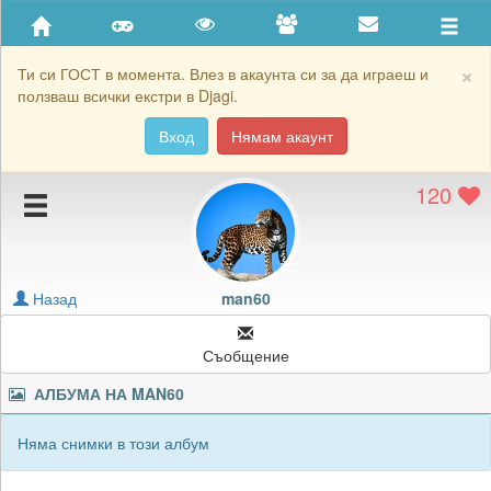
Приятели
Хронология на игри
×
Ти си ГОСТ в момента. Влез в акаунта си за да играеш и
ползваш всички екстри в Djagi.
Активност
Вход
Нямам акаунт
Постижения
120
Подаръците на man60
Картичките на man60
Блокирай man60
Назад
man60
Съобщение
АЛБУМА НА
MAN60
Няма снимки в този албум