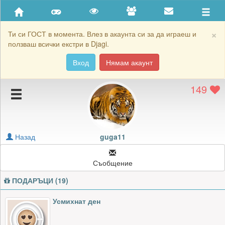
Приятели
Хронология на игри
×
Ти си ГОСТ в момента. Влез в акаунта си за да играеш и
ползваш всички екстри в Djagi.
Активност
Вход
Нямам акаунт
Постижения
149
Подаръците на guga11
Картичките на guga11
Блокирай guga11
Назад
guga11
Съобщение
ПОДАРЪЦИ (19)
Усмихнат ден