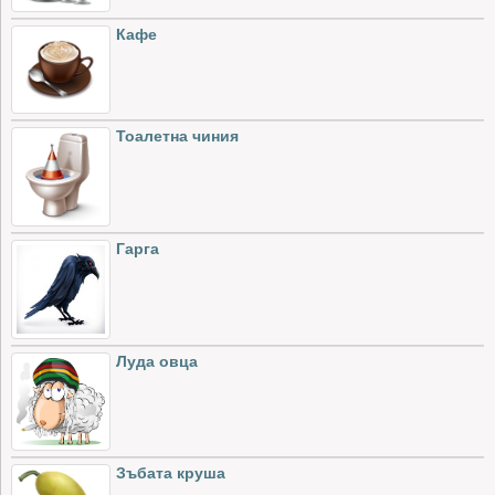
Кафе
Тоалетна чиния
Гарга
Луда овца
Зъбата круша