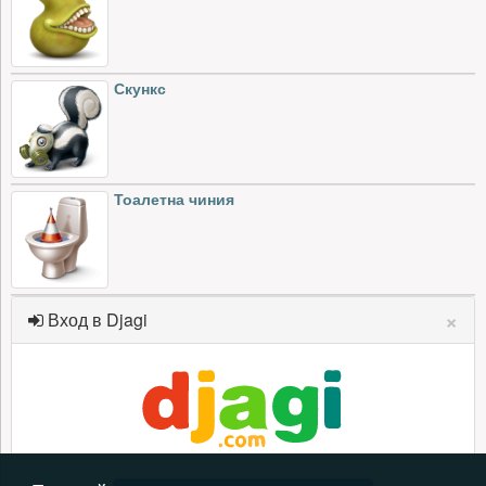
Скункс
Тоалетна чиния
×
Вход в Djagi