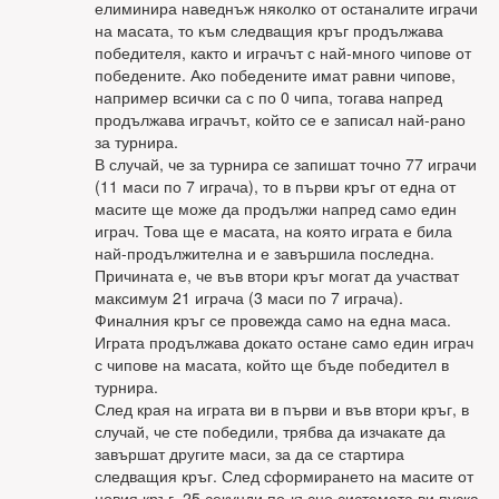
елиминира наведнъж няколко от останалите играчи
на масата, то към следващия кръг продължава
победителя, както и играчът с най-много чипове от
победените. Ако победените имат равни чипове,
например всички са с по 0 чипа, тогава напред
продължава играчът, който се е записал най-рано
за турнира.
В случай, че за турнира се запишат точно 77 играчи
(11 маси по 7 играча), то в първи кръг от една от
масите ще може да продължи напред само един
играч. Това ще е масата, на която играта е била
най-продължителна и е завършила последна.
Причината е, че във втори кръг могат да участват
максимум 21 играча (3 маси по 7 играча).
Финалния кръг се провежда само на една маса.
Играта продължава докато остане само един играч
с чипове на масата, който ще бъде победител в
турнира.
След края на играта ви в първи и във втори кръг, в
случай, че сте победили, трябва да изчакате да
завършат другите маси, за да се стартира
следващия кръг. След сформирането на масите от
новия кръг, 25 секунди по-късно системата ви пуска