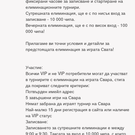
фиксирани часове за записване и стартиране на
елиминационните турнири.
Сутрешната елиминация, ще е с по нисък вход за
записване - 10 000 чипа.
Вечерната елиминация, ще е с по висок вход - 100
000 чипа!
Прилагаме ви точни условия и детайли за
предстоящата елиминация за играта Свата!
Участие:
Всички VIP и не VIP потребители могат да участват
в турнирите с елиминации на играта Свара, стига
да покриват следните критерии:
Потвърден имейл адрес
5 завършени игри на Свара
Нямат забрана да играят турнир на Свара
Най-малко 15 дни регистрация в сайта или наличие
на VIP статус
Записване:
Записването за сутрешните елиминации е между
9:00 и 9:30. Таксата за вход е 10 000 чипа, с които