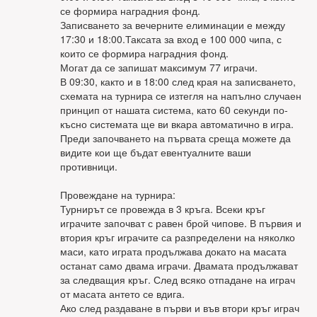
се формира наградния фонд.
Записването за вечерните елиминации е между
17:30 и 18:00.Таксата за вход е 100 000 чипа, с
които се формира наградния фонд.
Могат да се запишат максимум 77 играчи.
В 09:30, както и в 18:00 след края на записването,
схемата на турнира се изтегля на напълно случаен
принцип от нашата система, като 60 секунди по-
късно системата ще ви вкара автоматично в игра.
Преди започването на първата среща можете да
видите кои ще бъдат евентуалните ваши
противници.
Провеждане на турнира:
Турнирът се провежда в 3 кръга. Всеки кръг
играчите започват с равен брой чипове. В първия и
втория кръг играчите са разпределени на няколко
маси, като играта продължава докато на масата
останат само двама играчи. Двамата продължават
за следващия кръг. След всяко отпадане на играч
от масата антето се вдига.
Ако след раздаване в първи и във втори кръг играч