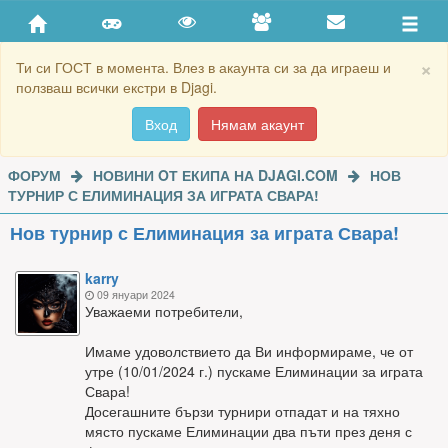
×
Ти си ГОСТ в момента. Влез в акаунта си за да играеш и
ползваш всички екстри в Djagi.
Вход
Нямам акаунт
ФОРУМ
НОВИНИ OТ ЕКИПА НА DJAGI.COM
НОВ
ТУРНИР С ЕЛИМИНАЦИЯ ЗА ИГРАТА СВАРА!
Нов турнир с Елиминация за играта Свара!
karry
09 януари 2024
Уважаеми потребители,
Имаме удоволствието да Ви информираме, че от
утре (10/01/2024 г.) пускаме Елиминации за играта
Свара!
Досегашните бързи турнири отпадат и на тяхно
място пускаме Елиминации два пъти през деня с