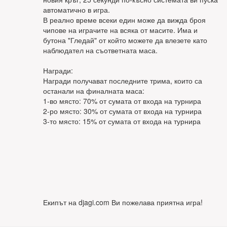
автоматично в игра.
В реално време всеки един може да вижда броя
чипове на играчите на всяка от масите. Има и
бутона "Гледай" от който можете да влезете като
наблюдател на съответната маса.
Награди:
Награди получават последните трима, които са
останали на финалната маса:
1-во място: 70% от сумата от входа на турнира
2-ро място: 30% от сумата от входа на турнира
3-то място: 15% от сумата от входа на турнира
Екипът на djagi.com Ви пожелава приятна игра!