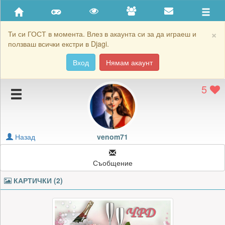
Приятели
Хронология на игри
×
Ти си ГОСТ в момента. Влез в акаунта си за да играеш и
ползваш всички екстри в Djagi.
Активност
Вход
Нямам акаунт
Постижения
5
Подаръците на venom71
Картичките на venom71
Блокирай venom71
Назад
venom71
Съобщение
КАРТИЧКИ (2)