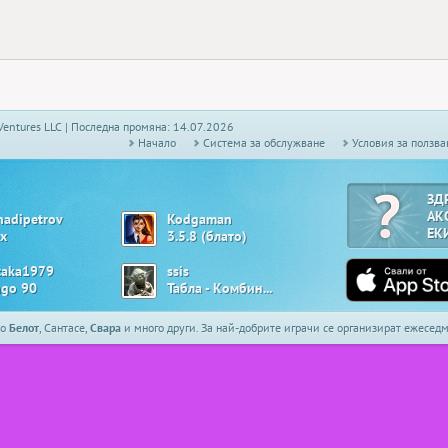
Ventures LLC | Последна промяна: 14.07.2026
Начало
Системa за обслужване
Условия за ползва
ЗД
АК
nadipetrov
Kodgaman
ЕК
х
3.5.8 (блато)
taka1979
ssis
ngo 90
Табла - Комбинирана
то
Белот
, Сантасе,
Свара
и много други. За най-добрите играчи се организират ежесе