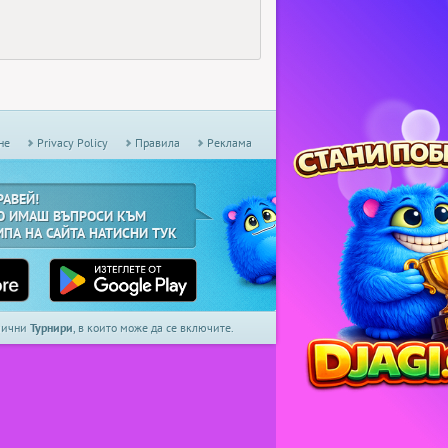
не
Privacy Policy
Правила
Реклама
РАВЕЙ!
О ИМАШ ВЪПРОСИ КЪМ
ИПА НА САЙТА НАТИСНИ ТУК
дмични
Турнири
, в които може да се включите.