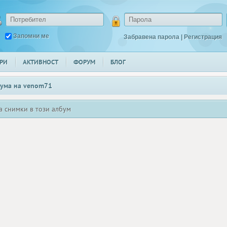
Запомни ме
Забравена парола
|
Регистрация
РИ
АКТИВНОСТ
ФОРУМ
БЛОГ
ума на
venom71
а снимки в този албум