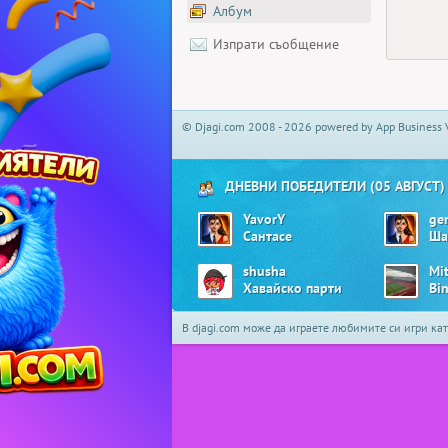
Албум
Изпрати съобщение
© Djagi.com 2008 - 2026 powered by App Business 
ДНЕВНИ ПОБЕДИТЕЛИ (05 АВГУСТ)
YavorY
ge
Сантасе
Ша
shusha
Mi
Хавайско парти
Bi
В djagi.com може да играете любимите си игри ка