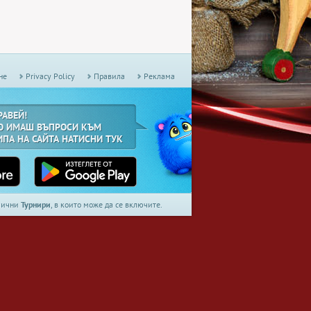
не
Privacy Policy
Правила
Реклама
РАВЕЙ!
О ИМАШ ВЪПРОСИ КЪМ
ИПА НА САЙТА НАТИСНИ ТУК
дмични
Турнири
, в които може да се включите.