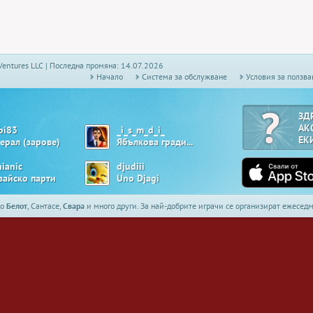
Ventures LLC | Последна промяна: 14.07.2026
Начало
Системa за обслужване
Условия за ползва
ЗД
АК
bi83
_i_s_m_d_i_
ЕК
нерал (зарове)
Ябълкова градина
nianic
djudiii
вайско парти
Uno Djagi
то
Белот
, Сантасе,
Свара
и много други. За най-добрите играчи се организират ежесе