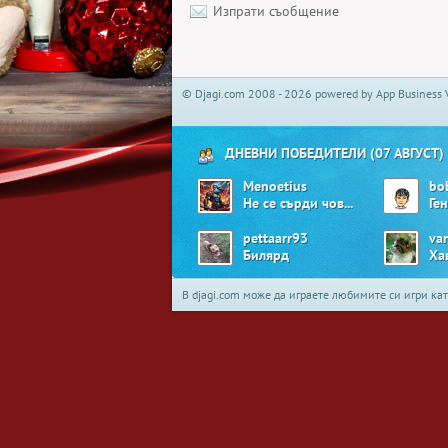
Изпрати съобщение
© Djagi.com 2008 - 2026 powered by App Business 
ДНЕВНИ ПОБЕДИТЕЛИ (07 АВГУСТ)
Menoetius
bo
Не се сърди човече
Ге
pettaarr93
va
Билярд
Ха
В djagi.com може да играете любимите си игри ка