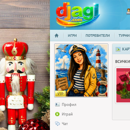
ИГРИ
ПОТРЕБИТЕЛИ
ТУРНИ
НАЧАЛО
djagi.com
КАР
ВСИЧКИ
Профил
Играй
Чат