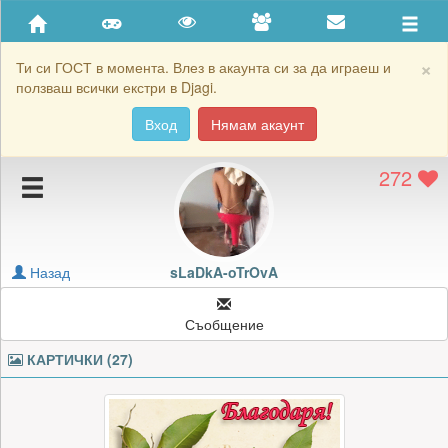
Приятели
Хронология на игри
×
Ти си ГОСТ в момента. Влез в акаунта си за да играеш и
ползваш всички екстри в Djagi.
Активност
Вход
Нямам акаунт
Постижения
272
Подаръците на sLaDkA-oTrOvA
Картичките на sLaDkA-oTrOvA
Блокирай sLaDkA-oTrOvA
Назад
sLaDkA-oTrOvA
Съобщение
КАРТИЧКИ (27)