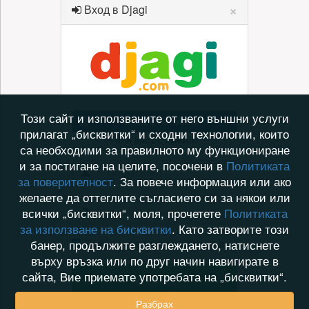
×
Вход в Djagi
Този сайт и използваните от него външни услуги
Вход с Facebook
прилагат „бисквитки“ и сходни технологии, които
или влез с имейл
са необходими за правилното му функциониране
и за постигане на целите, посочени в
Политиката
за поверителност
. За повече информация или ако
желаете да оттеглите съгласието си за някои или
всички „бисквитки“, моля, прочетете
Политиката
за използване на бисквитки
. Като затворите този
Запомни ме на този компютър
банер, продължите разглеждането, натиснете
върху връзка или по друг начин навигирате в
сайта, Вие приемате употребата на „бисквитки“.
Вход
Разбрах