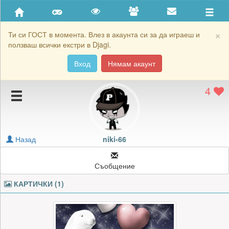
Приятели
Хронология на игри
×
Ти си ГОСТ в момента. Влез в акаунта си за да играеш и
ползваш всички екстри в Djagi.
Активност
Вход
Нямам акаунт
Постижения
4
Подаръците на niki-66
Картичките на niki-66
Блокирай niki-66
Назад
niki-66
Съобщение
КАРТИЧКИ (1)