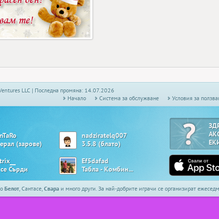
Ventures LLC | Последна промяна: 14.07.2026
Начало
Системa за обслужване
Условия за ползва
ЗД
АК
enTaRo
nadziratelq007
ЕК
нерал (зарове)
3.5.8 (блато)
trix__
Ef5dafad
 се Сърди
Табла - Комбинирана
то
Белот
, Сантасе,
Свара
и много други. За най-добрите играчи се организират ежесе