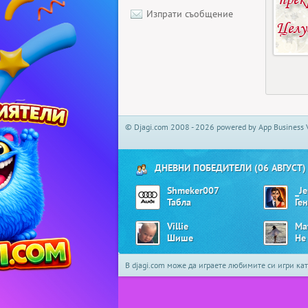
Изпрати съобщение
© Djagi.com 2008 - 2026 powered by App Business 
ДНЕВНИ ПОБЕДИТЕЛИ (06 АВГУСТ)
Shmeker007
_J
Табла
Ге
Villie
Ma
Шише
Не
В djagi.com може да играете любимите си игри ка