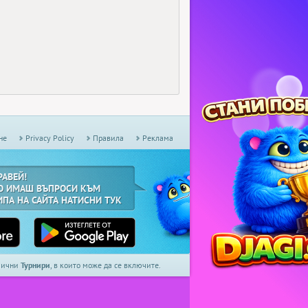
не
Privacy Policy
Правила
Реклама
РАВЕЙ!
О ИМАШ ВЪПРОСИ КЪМ
ИПА НА САЙТА НАТИСНИ ТУК
дмични
Турнири
, в които може да се включите.