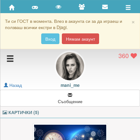
Приятели
Хронология на игри
×
Ти си ГОСТ в момента. Влез в акаунта си за да играеш и
ползваш всички екстри в Djagi.
Активност
Вход
Нямам акаунт
Постижения
360
Подаръците на mani_me
Картичките на mani_me
Блокирай mani_me
Назад
mani_me
Съобщение
КАРТИЧКИ (5)