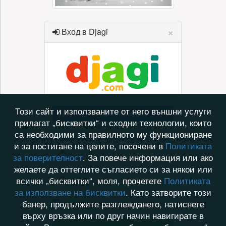
×
Вход в Djagi
Този сайт и използваните от него външни услуги
Вход с Facebook
прилагат „бисквитки“ и сходни технологии, които
или влез с имейл
са необходими за правилното му функциониране
и за постигане на целите, посочени в
Политиката
за поверителност
. За повече информация или ако
желаете да оттеглите съгласието си за някои или
всички „бисквитки“, моля, прочетете
Политиката
за използване на бисквитки
. Като затворите този
Запомни ме на този компютър
банер, продължите разглеждането, натиснете
върху връзка или по друг начин навигирате в