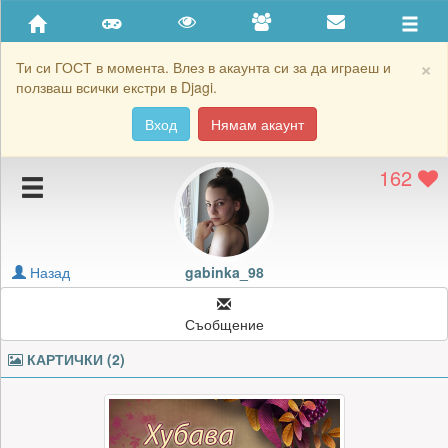
Приятели
Хронология на игри
×
Ти си ГОСТ в момента. Влез в акаунта си за да играеш и
ползваш всички екстри в Djagi.
Активност
Вход
Нямам акаунт
Постижения
162
Подаръците на gabinka_98
Картичките на gabinka_98
Блокирай gabinka_98
Назад
gabinka_98
Съобщение
КАРТИЧКИ (2)