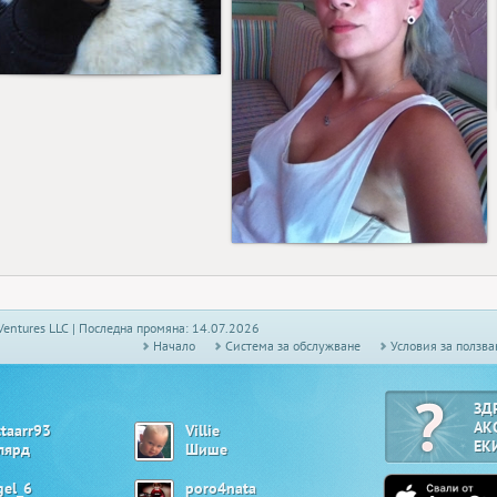
61
88
Ventures LLC | Последна промяна: 14.07.2026
Начало
Системa за обслужване
Условия за ползва
ЗД
АК
ttaarr93
Villie
ЕК
лярд
Шише
gel_6
poro4nata