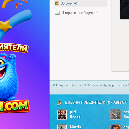
Албум(4)
Изпрати съобщение
© Djagi.com 2008 - 2026 powered by App Business 
ДНЕВНИ ПОБЕДИТЕЛИ (07 АВГУСТ)
piri
pe
Белот
Би
Matrix__
an