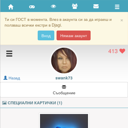
Приятели
Хронология на игри
×
Ти си ГОСТ в момента. Влез в акаунта си за да играеш и
ползваш всички екстри в Djagi.
Активност
Вход
Нямам акаунт
Постижения
413
Подаръците на swank73
Картичките на swank73
Блокирай swank73
Назад
swank73
Съобщение
СПЕЦИАЛНИ КАРТИЧКИ (1)