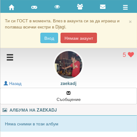
Приятели
Хронология на игри
×
Ти си ГОСТ в момента. Влез в акаунта си за да играеш и
ползваш всички екстри в Djagi.
Активност
Вход
Нямам акаунт
Постижения
5
Подаръците на zaekadj
Картичките на zaekadj
Блокирай zaekadj
Назад
zaekadj
Съобщение
АЛБУМА НА
ZAEKADJ
Няма снимки в този албум