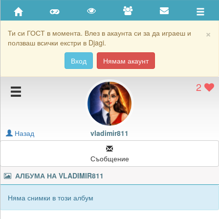
Приятели
Хронология на игри
×
Ти си ГОСТ в момента. Влез в акаунта си за да играеш и
ползваш всички екстри в Djagi.
Активност
Вход
Нямам акаунт
Постижения
2
Подаръците на vladimir811
Картичките на vladimir811
Блокирай vladimir811
Назад
vladimir811
Съобщение
АЛБУМА НА
VLADIMIR811
Няма снимки в този албум