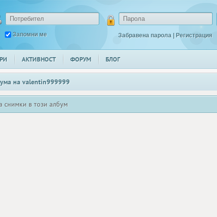
Запомни ме
Забравена парола
|
Регистрация
РИ
АКТИВНОСТ
ФОРУМ
БЛОГ
ума на
valentin999999
а снимки в този албум