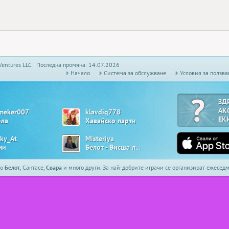
Ventures LLC | Последна промяна: 14.07.2026
Начало
Системa за обслужване
Условия за ползва
ЗД
АК
meker007
klavdiq778
ЕК
бла
Хавайско парти
cky_At
Misteriya
ми
Белот - Висша лига
то
Белот
, Сантасе,
Свара
и много други. За най-добрите играчи се организират ежесе