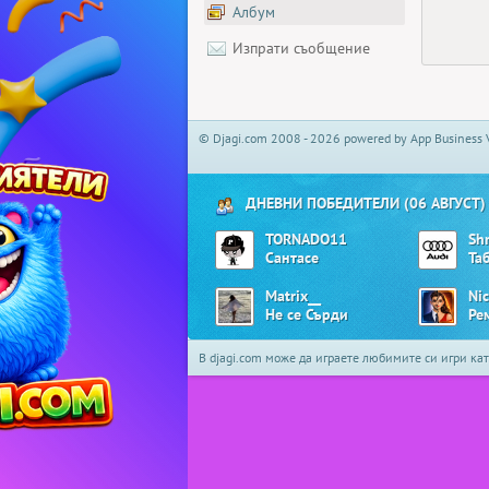
Албум
Изпрати съобщение
© Djagi.com 2008 - 2026 powered by App Business 
ДНЕВНИ ПОБЕДИТЕЛИ (06 АВГУСТ)
TORNADO11
Sh
Сантасе
Та
Matrix__
Ni
Не се Сърди
Ре
В djagi.com може да играете любимите си игри ка