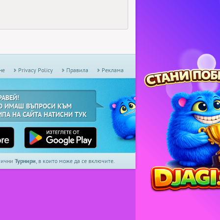
не
Privacy Policy
Правила
Реклама
РАВЕЙ!
О ИМАШ ВЪПРОСИ КЪМ
ИПА НА САЙТА НАТИСНИ ТУК
дмични
Турнири
, в които може да се включите.