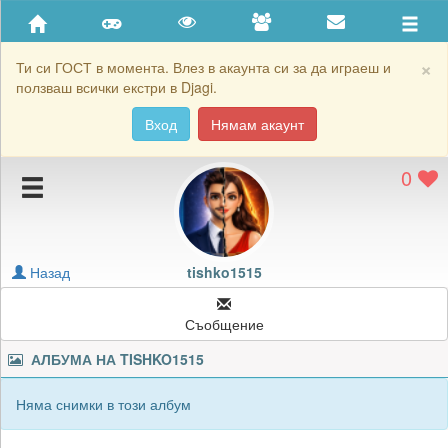
Приятели
Хронология на игри
×
Ти си ГОСТ в момента. Влез в акаунта си за да играеш и
ползваш всички екстри в Djagi.
Активност
Вход
Нямам акаунт
Постижения
0
Подаръците на tishko1515
Картичките на tishko1515
Блокирай tishko1515
Назад
tishko1515
Съобщение
АЛБУМА НА
TISHKO1515
Няма снимки в този албум