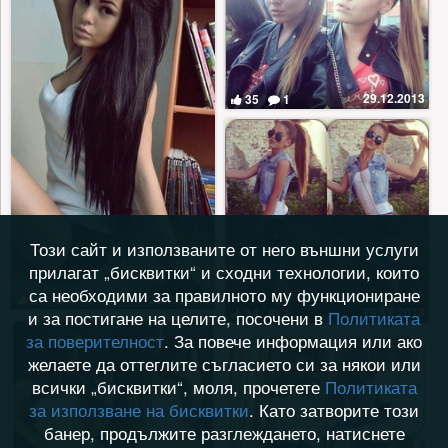
29.12.2013
35
1
Този сайт и използваните от него външни услуги
прилагат „бисквитки“ и сходни технологии, които
са необходими за правилното му функциониране
29.12.2013
37
5
29.12.2013
34
2
и за постигане на целите, посочени в
Политиката
за поверителност
. За повече информация или ако
желаете да оттеглите съгласието си за някои или
всички „бисквитки“, моля, прочетете
Политиката
за използване на бисквитки
. Като затворите този
банер, продължите разглеждането, натиснете