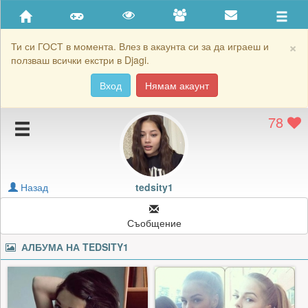
Приятели
Хронология на игри
×
Ти си ГОСТ в момента. Влез в акаунта си за да играеш и
ползваш всички екстри в Djagi.
Активност
Вход
Нямам акаунт
Постижения
78
Подаръците на tedsity1
Картичките на tedsity1
Блокирай tedsity1
Назад
tedsity1
Съобщение
АЛБУМА НА
TEDSITY1