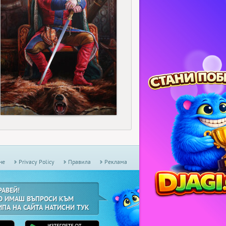
5
не
Privacy Policy
Правила
Реклама
РАВЕЙ!
О ИМАШ ВЪПРОСИ КЪМ
ИПА НА САЙТА НАТИСНИ ТУК