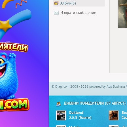
Албум(5)
Изпрати съобщение
© Djagi.com 2008 - 2026 powered by App Business 
ДНЕВНИ ПОБЕДИТЕЛИ (07 АВГУСТ)
Oukland
Бе
3.5.8 (блато)
Св