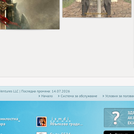
4
5
Ventures LLC | Последна промяна: 14.07.2026
Начало
Системa за обслужване
Условия за ползва
ЗД
АК
змилостна_
_i_s_m_d_i_
ЕК
ара
Ябълкова градина