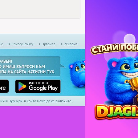
не
Privacy Policy
Правила
Реклама
РАВЕЙ!
О ИМАШ ВЪПРОСИ КЪМ
ИПА НА САЙТА НАТИСНИ ТУК
дмични
Турнири
, в които може да се включите.