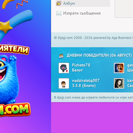
Албум
Изпрати съобщение
© Djagi.com 2008 - 2026 powered by App Business 
ДНЕВНИ ПОБЕДИТЕЛИ (06 АВГУСТ)
Ficheto78
ge
Белот
Ша
nadziratelq007
ka
3.5.8 (блато)
Св
В djagi.com може да играете любимите си игри ка