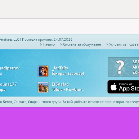
Ventures LLC | Последна промяна: 14.07.2026
Начало
Системa за обслужване
Условия за ползва
ЗД
АК
nadipetrov
_JenTaRo
ЕК
х
Генерал (зарове)
rolina177
Ef5dafad
ара
Табла - Комбинирана
то
Белот
, Сантасе,
Свара
и много други. За най-добрите играчи се организират ежесе