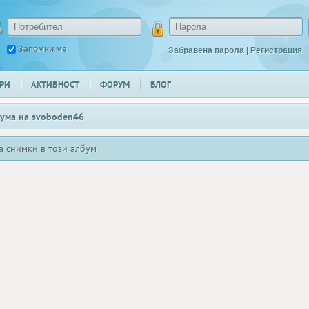
Запомни ме
Забравена парола
|
Регистрация
РИ
АКТИВНОСТ
ФОРУМ
БЛОГ
ума на
svoboden46
а снимки в този албум