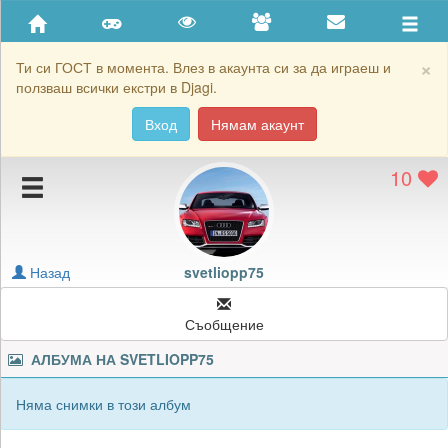
Приятели
Хронология на игри
×
Ти си ГОСТ в момента. Влез в акаунта си за да играеш и
ползваш всички екстри в Djagi.
Активност
Вход
Нямам акаунт
Постижения
10
Подаръците на svetliopp75
Картичките на svetliopp75
Блокирай svetliopp75
Назад
svetliopp75
Съобщение
АЛБУМА НА
SVETLIOPP75
Няма снимки в този албум