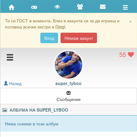
Приятели
Хронология на игри
×
Ти си ГОСТ в момента. Влез в акаунта си за да играеш и
ползваш всички екстри в Djagi.
Активност
Вход
Нямам акаунт
Постижения
55
Подаръците на super_lyboo
Картичките на super_lyboo
Блокирай super_lyboo
Назад
super_lyboo
Съобщение
АЛБУМА НА
SUPER_LYBOO
Няма снимки в този албум