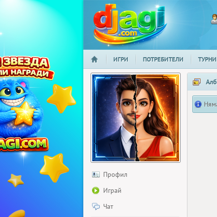
ИГРИ
ПОТРЕБИТЕЛИ
ТУРНИ
НАЧАЛО
djagi.com
Алб
Ням
Профил
Играй
Чат