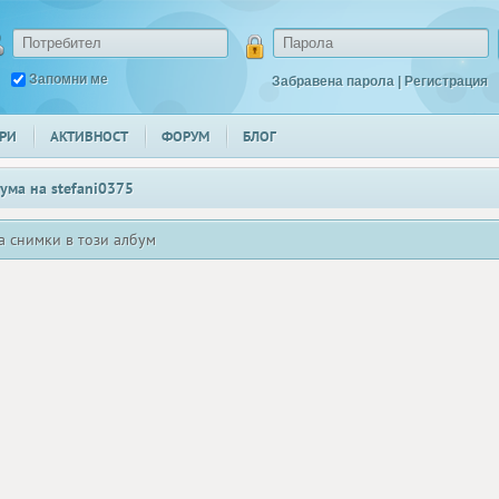
Запомни ме
Забравена парола
|
Регистрация
РИ
АКТИВНОСТ
ФОРУМ
БЛОГ
ума на
stefani0375
а снимки в този албум