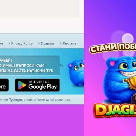
не
Privacy Policy
Правила
Реклама
РАВЕЙ!
О ИМАШ ВЪПРОСИ КЪМ
ИПА НА САЙТА НАТИСНИ ТУК
дмични
Турнири
, в които може да се включите.