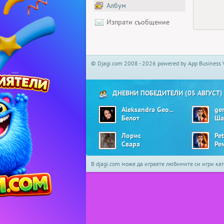
Албум
Изпрати съобщение
© Djagi.com 2008 - 2026 powered by App Business 
ДНЕВНИ ПОБЕДИТЕЛИ (05 АВГУСТ)
Aleksandra Georgieva01
ge
Белот
Ша
Лорис
Pet
Свара
Ре
В djagi.com може да играете любимите си игри ка