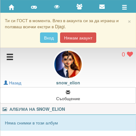
Приятели
Хронология на игри
×
Ти си ГОСТ в момента. Влез в акаунта си за да играеш и
ползваш всички екстри в Djagi.
Активност
Вход
Нямам акаунт
Постижения
0
Подаръците на snow_elion
Картичките на snow_elion
Блокирай snow_elion
Назад
snow_elion
Съобщение
АЛБУМА НА
SNOW_ELION
Няма снимки в този албум