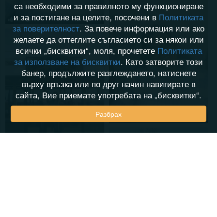
са необходими за правилното му функциониране
и за постигане на целите, посочени в
Политиката
04.12.2014
55
8
за поверителност
. За повече информация или ако
желаете да оттеглите съгласието си за някои или
всички „бисквитки“, моля, прочетете
Политиката
за използване на бисквитки
. Като затворите този
банер, продължите разглеждането, натиснете
върху връзка или по друг начин навигирате в
сайта, Вие приемате употребата на „бисквитки“.
Разбрах
04.12.2014
47
3
10.11.2014
46
3