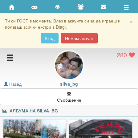
Приятели
Хронология на игри
×
Ти си ГОСТ в момента. Влез в акаунта си за да играеш и
ползваш всички екстри в Djagi.
Активност
Вход
Нямам акаунт
Постижения
280
Подаръците на silva_bg
Картичките на silva_bg
Блокирай silva_bg
Назад
silva_bg
Съобщение
АЛБУМА НА
SILVA_BG