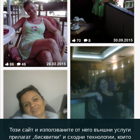
30.09.2015
70
8
28.02.2015
86
46
14.01.2015
Този сайт и използваните от него външни услуги
47
1
прилагат „бисквитки“ и сходни технологии, които