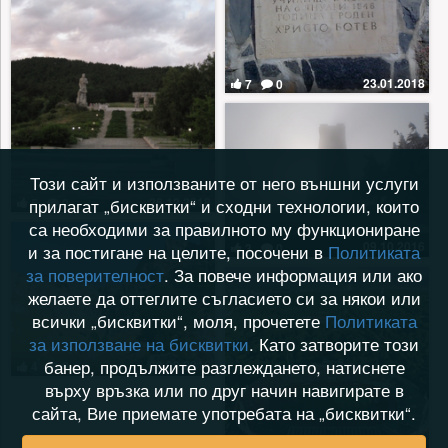
23.01.2018
7
0
Този сайт и използваните от него външни услуги
26.12.2018
прилагат „бисквитки“ и сходни технологии, които
5
0
са необходими за правилното му функциониране
09.10.2016
3
0
и за постигане на целите, посочени в
Политиката
за поверителност
. За повече информация или ако
желаете да оттеглите съгласието си за някои или
всички „бисквитки“, моля, прочетете
Политиката
за използване на бисквитки
. Като затворите този
банер, продължите разглеждането, натиснете
09.09.2016
4
0
върху връзка или по друг начин навигирате в
сайта, Вие приемате употребата на „бисквитки“.