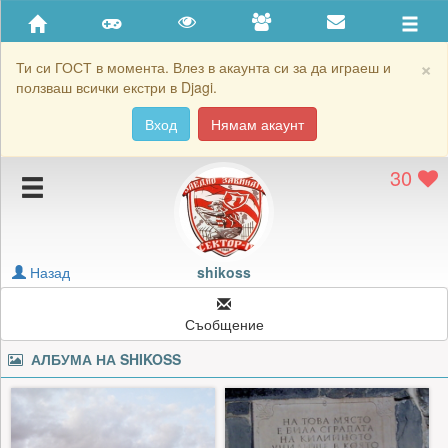
Приятели
Хронология на игри
×
Ти си ГОСТ в момента. Влез в акаунта си за да играеш и
ползваш всички екстри в Djagi.
Активност
Вход
Нямам акаунт
Постижения
30
Подаръците на shikoss
Картичките на shikoss
Блокирай shikoss
Назад
shikoss
Съобщение
АЛБУМА НА
SHIKOSS