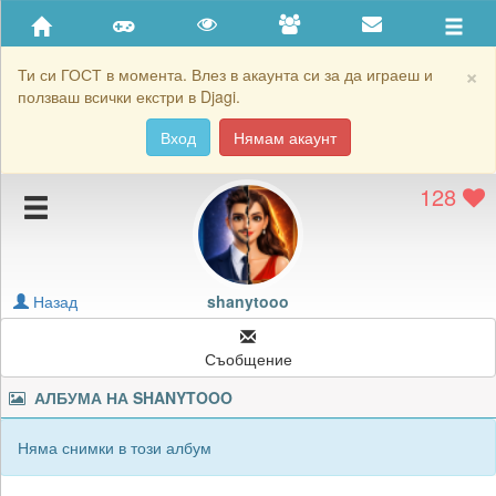
Приятели
Хронология на игри
×
Ти си ГОСТ в момента. Влез в акаунта си за да играеш и
ползваш всички екстри в Djagi.
Активност
Вход
Нямам акаунт
Постижения
128
Подаръците на shanytooo
Картичките на shanytooo
Блокирай shanytooo
Назад
shanytooo
Съобщение
АЛБУМА НА
SHANYTOOO
Няма снимки в този албум