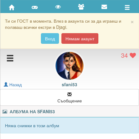
Приятели
Хронология на игри
×
Ти си ГОСТ в момента. Влез в акаунта си за да играеш и
ползваш всички екстри в Djagi.
Активност
Вход
Нямам акаунт
Постижения
34
Подаръците на sfani53
Картичките на sfani53
Блокирай sfani53
Назад
sfani53
Съобщение
АЛБУМА НА
SFANI53
Няма снимки в този албум