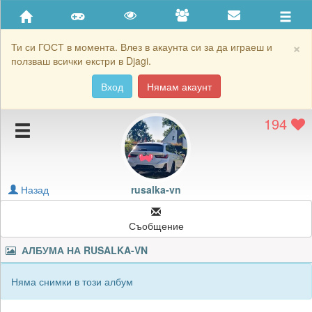
Приятели
Хронология на игри
×
Ти си ГОСТ в момента. Влез в акаунта си за да играеш и
ползваш всички екстри в Djagi.
Активност
Вход
Нямам акаунт
Постижения
194
Подаръците на rusalka-vn
Картичките на rusalka-vn
Блокирай rusalka-vn
Назад
rusalka-vn
Съобщение
АЛБУМА НА
RUSALKA-VN
Няма снимки в този албум