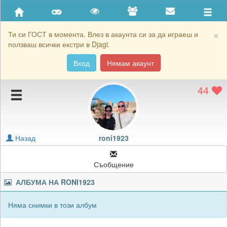
Приятели
Хронология на игри
×
Ти си ГОСТ в момента. Влез в акаунта си за да играеш и
ползваш всички екстри в Djagi.
Активност
Вход
Нямам акаунт
Постижения
44
Подаръците на roni1923
Картичките на roni1923
Блокирай roni1923
Назад
roni1923
Съобщение
АЛБУМА НА
RONI1923
Няма снимки в този албум