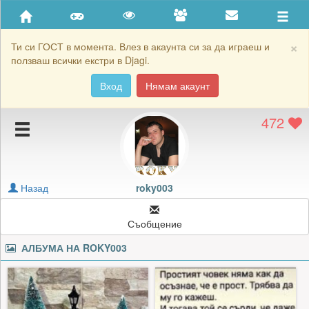
Приятели
Хронология на игри
×
Ти си ГОСТ в момента. Влез в акаунта си за да играеш и
ползваш всички екстри в Djagi.
Активност
Вход
Нямам акаунт
Постижения
472
Подаръците на roky003
Картичките на roky003
Блокирай roky003
Назад
roky003
Съобщение
АЛБУМА НА
ROKY003