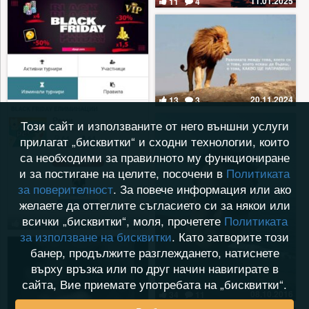
11.01.2025
11
4
20.11.2024
13
3
Този сайт и използваните от него външни услуги
прилагат „бисквитки“ и сходни технологии, които
са необходими за правилното му функциониране
и за постигане на целите, посочени в
Политиката
за поверителност
. За повече информация или ако
желаете да оттеглите съгласието си за някои или
всички „бисквитки“, моля, прочетете
Политиката
29.11.2024
9
6
за използване на бисквитки
. Като затворите този
банер, продължите разглеждането, натиснете
върху връзка или по друг начин навигирате в
сайта, Вие приемате употребата на „бисквитки“.
08.10.2016
34
11