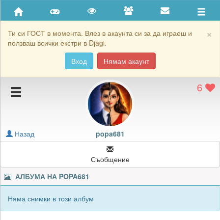
Приятели
Хронология на игри
×
Ти си ГОСТ в момента. Влез в акаунта си за да играеш и
ползваш всички екстри в Djagi.
Активност
Вход
Нямам акаунт
Постижения
6
Подаръците на popa681
Картичките на popa681
Блокирай popa681
Назад
popa681
Съобщение
АЛБУМА НА
POPA681
Няма снимки в този албум