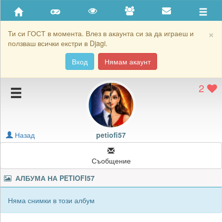
Приятели
Хронология на игри
×
Ти си ГОСТ в момента. Влез в акаунта си за да играеш и
ползваш всички екстри в Djagi.
Активност
Вход
Нямам акаунт
Постижения
2
Подаръците на petiofi57
Картичките на petiofi57
Блокирай petiofi57
Назад
petiofi57
Съобщение
АЛБУМА НА
PETIOFI57
Няма снимки в този албум