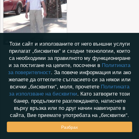
22.06.2023
4
0
Този сайт и използваните от него външни услуги
прилагат „бисквитки“ и сходни технологии, които
са необходими за правилното му функциониране
и за постигане на целите, посочени в
Политиката
за поверителност
. За повече информация или ако
желаете да оттеглите съгласието си за някои или
всички „бисквитки“, моля, прочетете
Политиката
за използване на бисквитки
. Като затворите този
банер, продължите разглеждането, натиснете
върху връзка или по друг начин навигирате в
сайта, Вие приемате употребата на „бисквитки“.
Разбрах