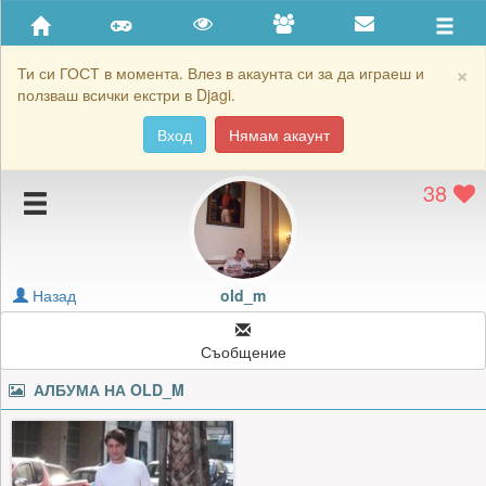
Приятели
Хронология на игри
×
Ти си ГОСТ в момента. Влез в акаунта си за да играеш и
ползваш всички екстри в Djagi.
Активност
Вход
Нямам акаунт
Постижения
38
Подаръците на old_m
Картичките на old_m
Блокирай old_m
Назад
old_m
Съобщение
АЛБУМА НА
OLD_M