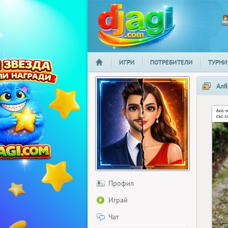
ИГРИ
ПОТРЕБИТЕЛИ
ТУРНИ
НАЧАЛО
djagi.com
Алб
Профил
Играй
Чат