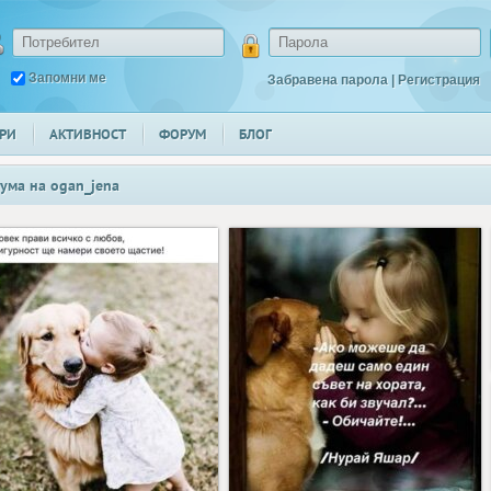
Запомни ме
Забравена парола
|
Регистрация
РИ
АКТИВНОСТ
ФОРУМ
БЛОГ
ума на
ogan_jena