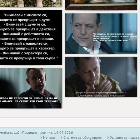
5
7
12
11
13
16
Ventures LLC | Последна промяна: 14.07.2026
Начало
Системa за обслужване
Условия за ползва