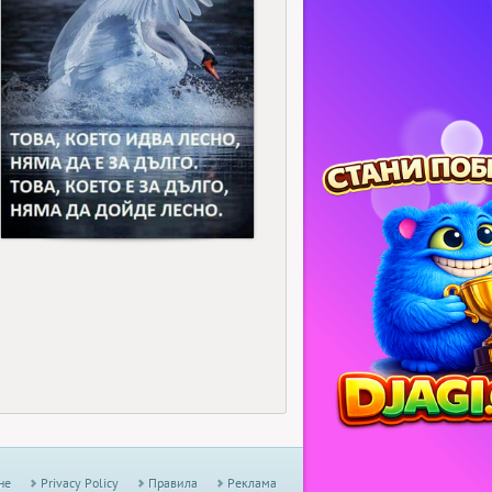
15
не
Privacy Policy
Правила
Реклама