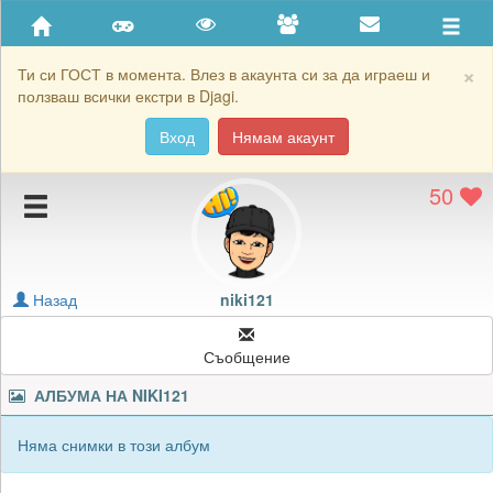
Приятели
Хронология на игри
×
Ти си ГОСТ в момента. Влез в акаунта си за да играеш и
ползваш всички екстри в Djagi.
Активност
Вход
Нямам акаунт
Постижения
50
Подаръците на niki121
Картичките на niki121
Блокирай niki121
Назад
niki121
Съобщение
АЛБУМА НА
NIKI121
Няма снимки в този албум