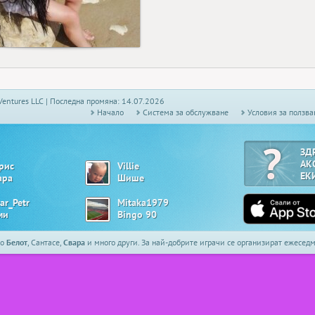
25
Ventures LLC | Последна промяна: 14.07.2026
Начало
Системa за обслужване
Условия за ползва
ЗД
АК
рис
Villie
ЕК
ара
Шише
ar_Petr
Mitaka1979
ми
Bingo 90
то
Белот
, Сантасе,
Свара
и много други. За най-добрите играчи се организират ежесе