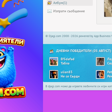
Албум(1)
Изпрати съобщение
© Djagi.com 2008 - 2026 powered by App Business 
ДНЕВНИ ПОБЕДИТЕЛИ (05 АВГУСТ)
Ef5dafad
Ло
Табла
Св
ulian83
Pet
Не се Сърди
Ре
В djagi.com може да играете любимите си игри ка