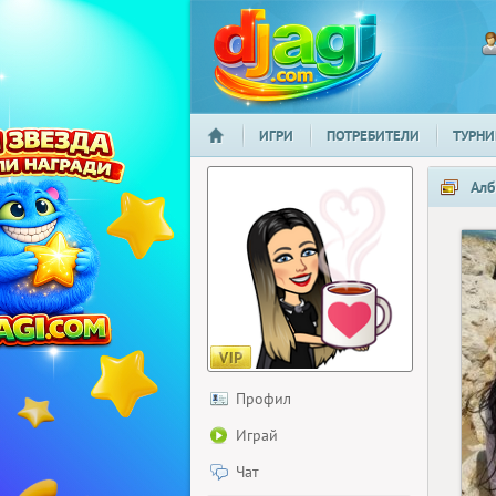
ИГРИ
ПОТРЕБИТЕЛИ
ТУРНИ
НАЧАЛО
djagi.com
Алб
Профил
Играй
Чат