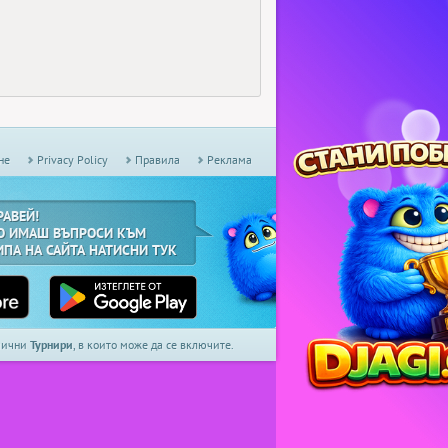
не
Privacy Policy
Правила
Реклама
РАВЕЙ!
О ИМАШ ВЪПРОСИ КЪМ
ИПА НА САЙТА НАТИСНИ ТУК
дмични
Турнири
, в които може да се включите.