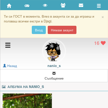
Приятели
Хронология на игри
×
Ти си ГОСТ в момента. Влез в акаунта си за да играеш и
ползваш всички екстри в Djagi.
Активност
Вход
Нямам акаунт
Постижения
16
Подаръците на nanio_s
Картичките на nanio_s
Блокирай nanio_s
Назад
nanio_s
Съобщение
АЛБУМА НА
NANIO_S