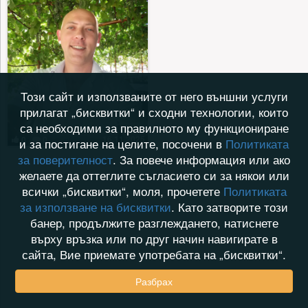
Този сайт и използваните от него външни услуги
прилагат „бисквитки“ и сходни технологии, които
са необходими за правилното му функциониране
16.11.2025
0
0
и за постигане на целите, посочени в
Политиката
за поверителност
. За повече информация или ако
желаете да оттеглите съгласието си за някои или
всички „бисквитки“, моля, прочетете
Политиката
за използване на бисквитки
. Като затворите този
банер, продължите разглеждането, натиснете
върху връзка или по друг начин навигирате в
сайта, Вие приемате употребата на „бисквитки“.
Разбрах